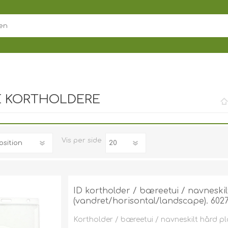
E KORTHOLDERE
Vis
per side
ID kortholder / bæreetui / navneskilt
(vandret/horisontal/landscape). 602
Kortholder / bæreetui / navneskilt hård p