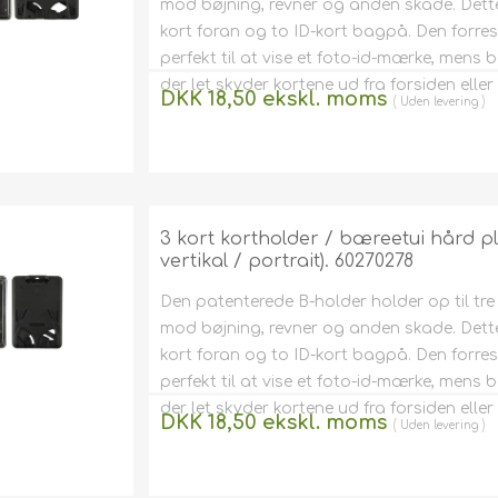
mod bøjning, revner og anden skade. Dette i
kort foran og to ID-kort bagpå. Den forreste
perfekt til at vise et foto-id-mærke, mens 
der let skyder kortene ud fra forsiden elle
DKK 18,50 ekskl. moms
Uden
levering
3 kort kortholder / bæreetui hård p
vertikal / portrait). 60270278
Den patenterede B-holder holder op til tr
mod bøjning, revner og anden skade. Dette i
kort foran og to ID-kort bagpå. Den forreste
perfekt til at vise et foto-id-mærke, mens 
der let skyder kortene ud fra forsiden elle
DKK 18,50 ekskl. moms
Uden
levering