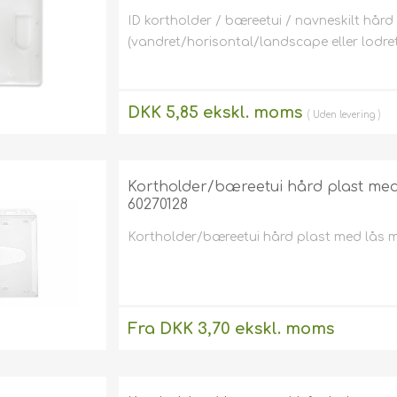
ID kortholder / bæreetui / navneskilt hård
(vandret/horisontal/landscape eller lodret /
DKK 5,85 ekskl. moms
Uden
levering
Kortholder/bæreetui hård plast med l
60270128
Kortholder/bæreetui hård plast med lås mat
Fra DKK 3,70 ekskl. moms
Uden
levering