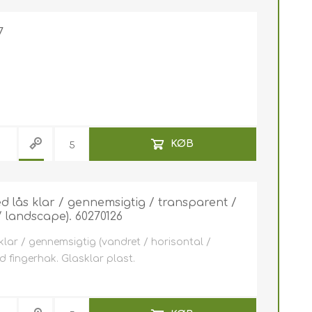
7
KØB
d lås klar / gennemsigtig / transparent /
/ landscape). 60270126
lar / gennemsigtig (vandret / horisontal /
 fingerhak. Glasklar plast.