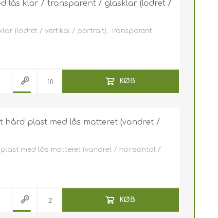
lås klar / transparent / glasklar (lodret /
r (lodret / vertikal / portrait). Transparent.
KØB
t hård plast med lås matteret (vandret /
 plast med lås matteret (vandret / horisontal /
KØB