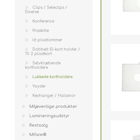
Clips / Seleclips /
Diverse
Konference
Prisskilte
Id plastlommer
Dobbelt ID-kort holder /
Til 2 plastkort
Selvklæbende
kortholdere
Lukkede kortholdere
Yoyo'er
Keyhanger / Halssnor
Miljøvenlige produkter
Lamineringsudstyr
Restsalg
Mifare®