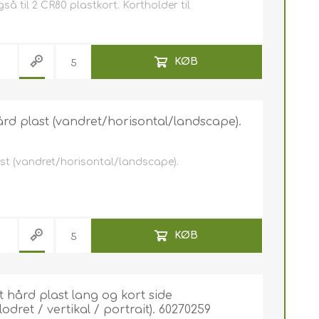
å til 2 CR80 plastkort. Kortholder til
KØB
d plast (vandret/horisontal/landscape).
t (vandret/horisontal/landscape).
KØB
t hård plast lang og kort side
dret / vertikal / portrait). 60270259