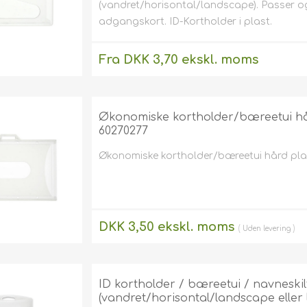
(vandret/horisontal/landscape). Passer ogs
adgangskort. ID-Kortholder i plast.
Fra DKK 3,70 ekskl. moms
Uden
levering
Økonomiske kortholder/bæreetui hår
60270277
Økonomiske kortholder/bæreetui hård plas
DKK 3,50 ekskl. moms
Uden
levering
ID kortholder / bæreetui / navneskil
(vandret/horisontal/landscape eller lo