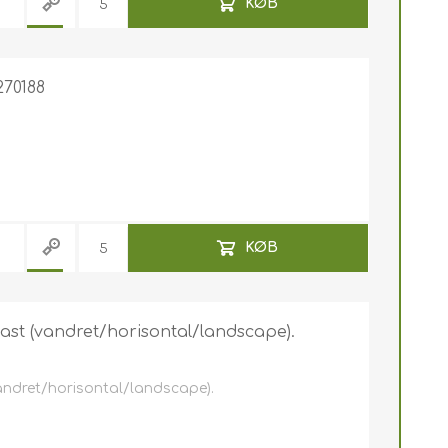
KØB
270188
KØB
ast (vandret/horisontal/landscape).
vandret/horisontal/landscape).