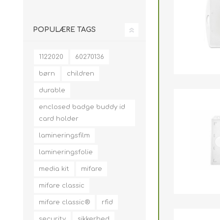
POPULÆRE TAGS
1122020
60270136
børn
children
durable
enclosed badge buddy id
card holder
lamineringsfilm
lamineringsfolie
media kit
mifare
mifare classic
mifare classic®
rfid
security
sikkerhed