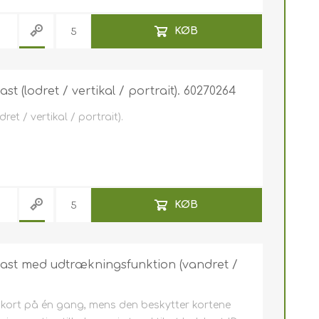
KØB
t (lodret / vertikal / portrait). 60270264
et / vertikal / portrait).
KØB
last med udtrækningsfunktion (vandret /
e kort på én gang, mens den beskytter kortene