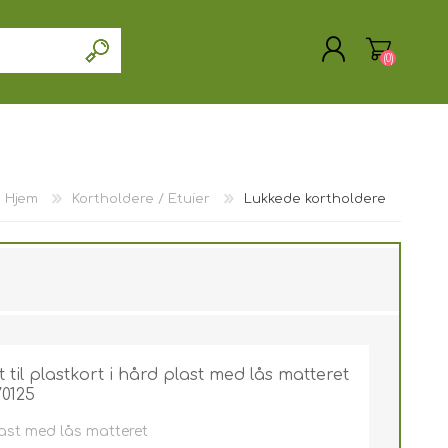
(0)
Hjem
Kortholdere / Etuier
Lukkede kortholdere
OPRET DIG SOM KUNDE
LOGIN
 til plastkort i hård plast med lås matteret
70125
last med lås matteret