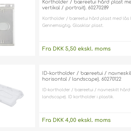
Kortholder / bæreetui hård plast med 
vertikal / portrait). 60270289
Kortholder / bæreetui hård plast med lås kla
Gennemsigtig. Glasklar plast.
Fra DKK 5,50 ekskl. moms
Uden
levering
ID-kortholder / bæreetui / navneskil
horisontal / landscape). 60270122
ID-kortholder / bæreetui / navneskilt hård
landscape). ID kortholder i plastik.
Fra DKK 4,00 ekskl. moms
Uden
levering