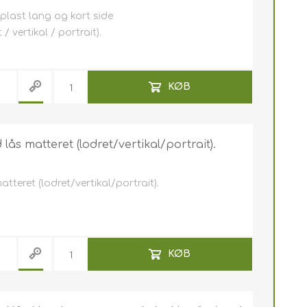
 plast lang og kort side
 vertikal / portrait).
KØB
ås matteret (lodret/vertikal/portrait).
teret (lodret/vertikal/portrait).
KØB