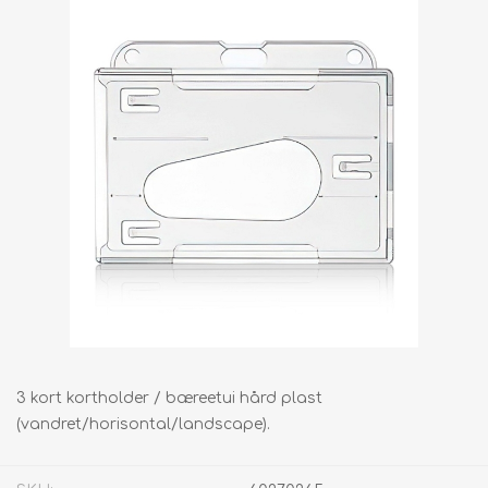
3 kort kortholder / bæreetui hård plast
(vandret/horisontal/landscape).