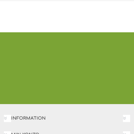
eller lodret / vertikal /
(vandret/horisontal/land
portrait). 60270259
eller lodret / vertikal /
portrait) 890519.
60270291
INFORMATION