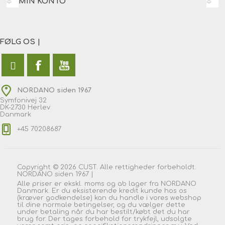
MIN KONTO
FØLG OS |
NORDANO siden 1967
Symfonivej 32
DK-2730 Herlev
Danmark
+45 70208687
Copyright © 2026 CUST. Alle rettigheder forbeholdt.
NORDANO siden 1967 |
Alle priser er ekskl. moms og ab lager fra NORDANO
Danmark. Er du eksisterende kredit kunde hos os
(kræver godkendelse) kan du handle i vores webshop
til dine normale betingelser, og du vælger dette
under betaling når du har bestilt/købt det du har
brug for. Der tages forbehold for trykfejl, udsolgte