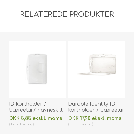
RELATEREDE PRODUKTER
ID kortholder /
Durable Identity ID
bæreetui / navneskilt
kortholder / bæreetui
hård plast lang og
/ navneskilt hård plast
DKK 5,85 ekskl. moms
DKK 17,90 ekskl. moms
kort side
transparent /
Uden
levering
Uden
levering
(vandret/horisontal/landscape
gennemsigtig