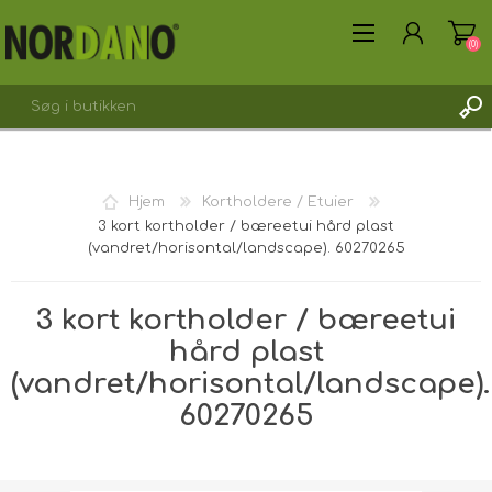
(0)
Hjem
Kortholdere / Etuier
3 kort kortholder / bæreetui hård plast
OPRET DIG SOM KUNDE
(vandret/horisontal/landscape). 60270265
LOGIN
3 kort kortholder / bæreetui
hård plast
(vandret/horisontal/landscape).
60270265
Forsendelsesvægt [shipping_weight]:
0,0313 kg