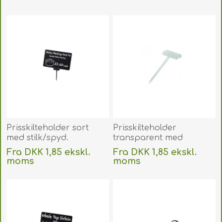
Uden
levering
Uden
levering
Prisskilteholder sort
Prisskilteholder
med stilk/spyd.
transparent med
Prisskilteholder sort
stilk/spyd.
Fra DKK 1,85 ekskl.
Fra DKK 1,85 ekskl.
m/stilk til plastkort mm.
Prisskilteholder klar
moms
moms
60270153
m/stilk til plastkort mm.
Uden
levering
Uden
levering
60270166