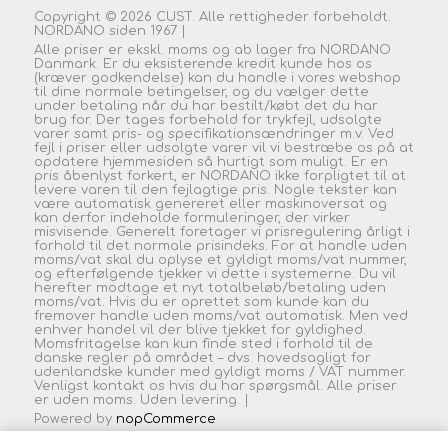
Copyright © 2026 CUST. Alle rettigheder forbeholdt.
NORDANO siden 1967 |
Alle priser er ekskl. moms og ab lager fra NORDANO
Danmark. Er du eksisterende kredit kunde hos os
(kræver godkendelse) kan du handle i vores webshop
til dine normale betingelser, og du vælger dette
under betaling når du har bestilt/købt det du har
brug for. Der tages forbehold for trykfejl, udsolgte
varer samt pris- og specifikationsændringer m.v. Ved
fejl i priser eller udsolgte varer vil vi bestræbe os på at
opdatere hjemmesiden så hurtigt som muligt. Er en
pris åbenlyst forkert, er NORDANO ikke forpligtet til at
levere varen til den fejlagtige pris. Nogle tekster kan
være automatisk genereret eller maskinoversat og
kan derfor indeholde formuleringer, der virker
misvisende. Generelt foretager vi prisregulering årligt i
forhold til det normale prisindeks. For at handle uden
moms/vat skal du oplyse et gyldigt moms/vat nummer,
og efterfølgende tjekker vi dette i systemerne. Du vil
herefter modtage et nyt totalbeløb/betaling uden
moms/vat. Hvis du er oprettet som kunde kan du
fremover handle uden moms/vat automatisk. Men ved
enhver handel vil der blive tjekket for gyldighed.
Momsfritagelse kan kun finde sted i forhold til de
danske regler på området – dvs. hovedsagligt for
udenlandske kunder med gyldigt moms / VAT nummer.
Venligst kontakt os hvis du har spørgsmål. Alle priser
er uden moms. Uden
levering.
|
Powered by
nopCommerce