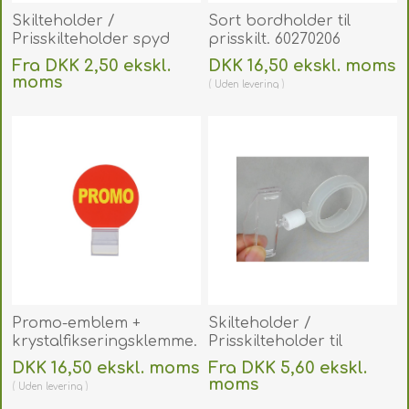
Skilteholder /
Sort bordholder til
Prisskilteholder spyd
prisskilt. 60270206
rustfri stål 90 mm stor
Fra DKK 2,50 ekskl.
DKK 16,50 ekskl. moms
model. 60270205
moms
Uden
levering
Uden
levering
Promo-emblem +
Skilteholder /
krystalfikseringsklemme.
Prisskilteholder til
60270214
flaske/rør 50 mm.
DKK 16,50 ekskl. moms
Fra DKK 5,60 ekskl.
60270158
moms
Uden
levering
Uden
levering