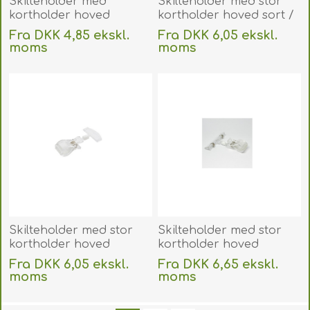
Skilteholder med
Skilteholder med stor
kortholder hoved
kortholder hoved sort /
transparent /
Prisskilteholder sort 50
Fra DKK 4,85 ekskl.
Fra DKK 6,05 ekskl.
Prisskilteholder
mm. 60270159
moms
moms
transparent med
Uden
levering
Uden
levering
klemme 20 mm. 60270154
Skilteholder med stor
Skilteholder med stor
kortholder hoved
kortholder hoved
transparent /
transparent /
Fra DKK 6,05 ekskl.
Fra DKK 6,65 ekskl.
Prisskilteholder
Prisskilteholder
moms
moms
transparent 50 mm.
transparent 80 mm.
Uden
levering
Uden
levering
60270155
60270162