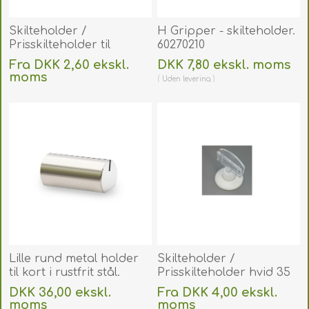
Skilteholder /
H Gripper - skilteholder.
Prisskilteholder til
60270210
hylde/bord sort.
Fra DKK 2,60 ekskl.
DKK 7,80 ekskl. moms
60270156
moms
Uden
levering
Uden
levering
Lille rund metal holder
Skilteholder /
til kort i rustfrit stål.
Prisskilteholder hvid 35
60270225
mm med fod. 60270152
DKK 36,00 ekskl.
Fra DKK 4,00 ekskl.
moms
moms