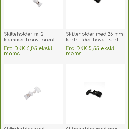
Skilteholder m. 2
Skilteholder med 26 mm
klemmer transparent.
kortholder hoved sort
60270213
med stor klemme /
Fra DKK 6,05 ekskl.
Fra DKK 5,55 ekskl.
Prisskilteholder sort 26
moms
moms
mm. 60270204
Uden
levering
Uden
levering