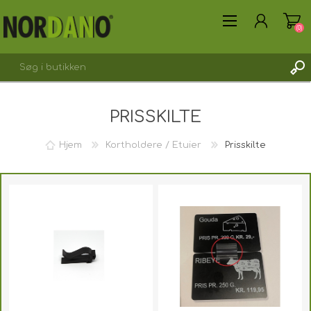
(0)
PRISSKILTE
Hjem
Kortholdere / Etuier
Prisskilte
OPRET DIG SOM KUNDE
LOGIN