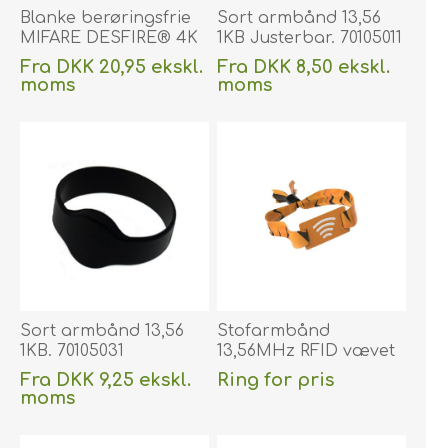
Blanke berøringsfrie
Sort armbånd 13,56
MIFARE DESFIRE® 4K
1KB Justerbar. 70105011
EV3 hvide plastkort -
Fra DKK 20,95 ekskl.
Fra DKK 8,50 ekskl.
CR80 cards - CR80.
moms
moms
70102054EV3K4
Uden
levering
Uden
levering
Sort armbånd 13,56
Stofarmbånd
1KB. 70105031
13,56MHz RFID vævet
armbånd NFC
Fra DKK 9,25 ekskl.
Ring for pris
armbånd. 75102896
moms
Uden
levering