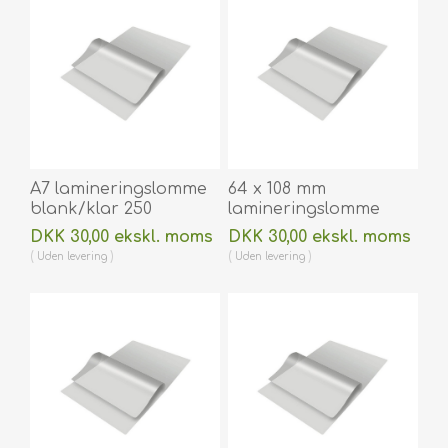
A7 lamineringslomme
64 x 108 mm
blank/klar 250
lamineringslomme
micron/my 74 x 105
blank/klar 175
DKK 30,00 ekskl. moms
DKK 30,00 ekskl. moms
mm til varmlaminering
micron/my til
Uden
levering
Uden
levering
100 stk. 60270024
varmlaminering 100
stk. 60270014A