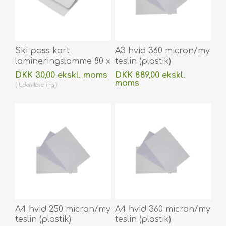
Ski pass kort
A3 hvid 360 micron/my
lamineringslomme 80 x
teslin (plastik)
116 mm blank / klar 125
printerpapir -
DKK 30,00 ekskl. moms
DKK 889,00 ekskl.
micron / my til
vandafvisende 100 stk.
moms
Uden
levering
varmlaminering 100
60270093vud
Uden
levering
stk. 60270031
A4 hvid 250 micron/my
A4 hvid 360 micron/my
teslin (plastik)
teslin (plastik)