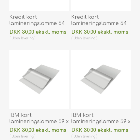
Kredit kort
Kredit kort
lamineringslomme 54
lamineringslomme 54
x 86 mm blank/klar
x 86 mm blank/klar
DKK 30,00 ekskl. moms
DKK 30,00 ekskl. moms
125 micron/my til
175 micron/my til
Uden
levering
Uden
levering
varmlaminering 100
varmlaminering 100
stk. 60270001
stk. 60270002
IBM kort
IBM kort
lamineringslomme 59 x
lamineringslomme 59 x
83 mm blank/klar 180
83 mm blank / klar
DKK 30,00 ekskl. moms
DKK 30,00 ekskl. moms
micron/my til
250 micron / my til
Uden
levering
Uden
levering