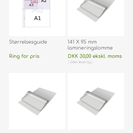
Størrelsesguide
141 X 95 mm
lamineringslomme
blank / klar 125
Ring for pris
DKK 30,00 ekskl. moms
micron / my til
Uden
levering
varmlaminering 100
stk. 60270043