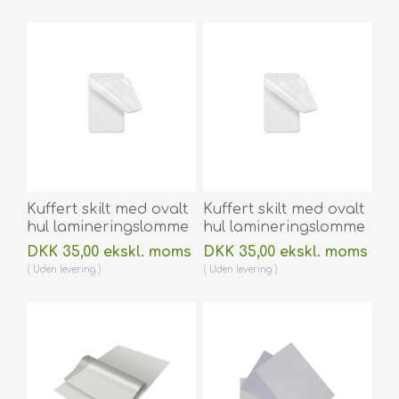
varmlaminering 100
varmlaminering 100
stk. 60270005
stk. 60270006
Kuffert skilt med ovalt
Kuffert skilt med ovalt
hul lamineringslomme
hul lamineringslomme
64 x 106 mm
64 x 106 mm blank /
DKK 35,00 ekskl. moms
DKK 35,00 ekskl. moms
blank/klar 125
klar 250 micron / my til
Uden
levering
Uden
levering
micron/my til
varmlaminering 100
varmlaminering 100
stk. 60270015
stk. 60270013