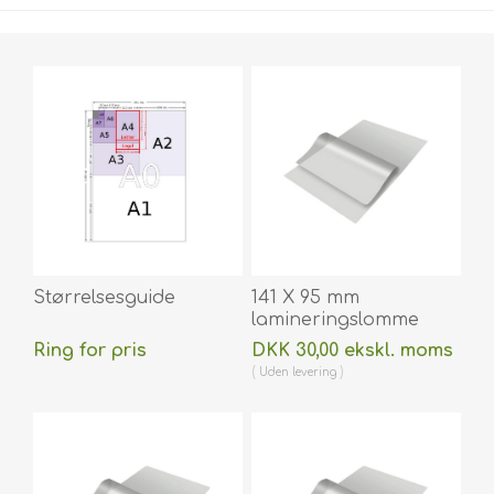
Størrelsesguide
141 X 95 mm
lamineringslomme
blank / klar 125
Ring for pris
DKK 30,00 ekskl. moms
micron / my til
Uden
levering
varmlaminering 100
stk. 60270043