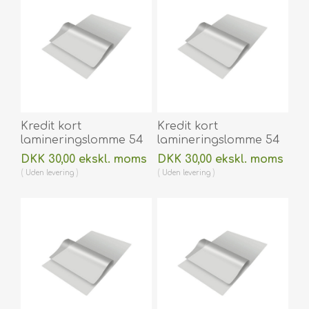
Kredit kort
Kredit kort
lamineringslomme 54
lamineringslomme 54
x 86 mm blank/klar
x 86 mm blank/klar
DKK 30,00 ekskl. moms
DKK 30,00 ekskl. moms
125 micron/my til
175 micron/my til
Uden
levering
Uden
levering
varmlaminering 100
varmlaminering 100
stk. 60270001
stk. 60270002