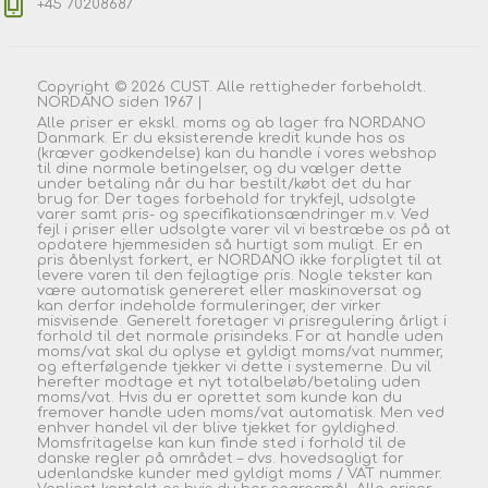
+45 70208687
Copyright © 2026 CUST. Alle rettigheder forbeholdt.
NORDANO siden 1967 |
Alle priser er ekskl. moms og ab lager fra NORDANO
Danmark. Er du eksisterende kredit kunde hos os
(kræver godkendelse) kan du handle i vores webshop
til dine normale betingelser, og du vælger dette
under betaling når du har bestilt/købt det du har
brug for. Der tages forbehold for trykfejl, udsolgte
varer samt pris- og specifikationsændringer m.v. Ved
fejl i priser eller udsolgte varer vil vi bestræbe os på at
opdatere hjemmesiden så hurtigt som muligt. Er en
pris åbenlyst forkert, er NORDANO ikke forpligtet til at
levere varen til den fejlagtige pris. Nogle tekster kan
være automatisk genereret eller maskinoversat og
kan derfor indeholde formuleringer, der virker
misvisende. Generelt foretager vi prisregulering årligt i
forhold til det normale prisindeks. For at handle uden
moms/vat skal du oplyse et gyldigt moms/vat nummer,
og efterfølgende tjekker vi dette i systemerne. Du vil
herefter modtage et nyt totalbeløb/betaling uden
moms/vat. Hvis du er oprettet som kunde kan du
fremover handle uden moms/vat automatisk. Men ved
enhver handel vil der blive tjekket for gyldighed.
Momsfritagelse kan kun finde sted i forhold til de
danske regler på området – dvs. hovedsagligt for
udenlandske kunder med gyldigt moms / VAT nummer.