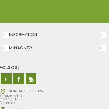
INFORMATION
MIN KONTO
FØLG OS |
NORDANO siden 1967
Symfonivej 32
DK-2730 Herlev
Danmark