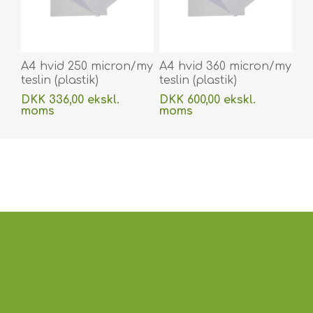
A4 hvid 250 micron/my
A4 hvid 360 micron/my
teslin (plastik)
teslin (plastik)
printerpapir -
printerpapir -
DKK 336,00 ekskl.
DKK 600,00 ekskl.
vandafvisende 100 stk.
vandafvisende 100 stk.
moms
moms
60270090vud
60270091vud
Uden
levering
Uden
levering