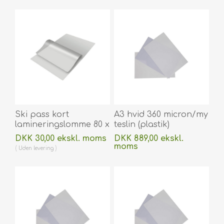
varmlaminering 100
stk. 60270015
stk. 60270013
Ski pass kort
A3 hvid 360 micron/my
lamineringslomme 80 x
teslin (plastik)
116 mm blank / klar 125
printerpapir -
DKK 30,00 ekskl. moms
DKK 889,00 ekskl.
micron / my til
vandafvisende 100 stk.
moms
Uden
levering
varmlaminering 100
60270093vud
Uden
levering
stk. 60270031