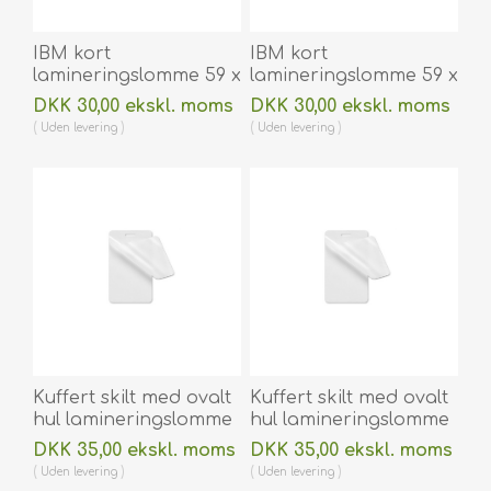
IBM kort
IBM kort
lamineringslomme 59 x
lamineringslomme 59 x
83 mm blank/klar 180
83 mm blank / klar
DKK 30,00 ekskl. moms
DKK 30,00 ekskl. moms
micron/my til
250 micron / my til
Uden
levering
Uden
levering
varmlaminering 100
varmlaminering 100
stk. 60270005
stk. 60270006
Kuffert skilt med ovalt
Kuffert skilt med ovalt
hul lamineringslomme
hul lamineringslomme
64 x 106 mm
64 x 106 mm blank /
DKK 35,00 ekskl. moms
DKK 35,00 ekskl. moms
blank/klar 125
klar 250 micron / my til
Uden
levering
Uden
levering
micron/my til
varmlaminering 100