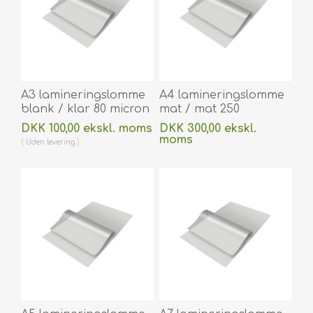
A3 lamineringslomme
A4 lamineringslomme
blank / klar 80 micron
mat / mat 250
/ my 303 x 426 mm til
micron/my 216 x 303
DKK 100,00 ekskl. moms
DKK 300,00 ekskl.
varmlaminering 100
mm til varmlaminering
moms
Uden
levering
stk. 60270076
100 stk. 60270053A
Uden
levering