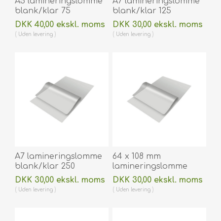
A5 lamineringslomme
A7 lamineringslomme
blank/klar 75
blank/klar 125
micron/my 154 x 216
micron/my 75 x 105
DKK 40,00 ekskl. moms
DKK 30,00 ekskl. moms
mm til varmlaminering
mm til varmlaminering
Uden
levering
Uden
levering
100 stk. 60270038
100 stk. 60270028
A7 lamineringslomme
64 x 108 mm
blank/klar 250
lamineringslomme
micron/my 74 x 105
blank/klar 175
DKK 30,00 ekskl. moms
DKK 30,00 ekskl. moms
mm til varmlaminering
micron/my til
Uden
levering
Uden
levering
100 stk. 60270024
varmlaminering 100
stk. 60270014A