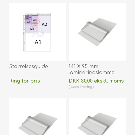
Størrelsesguide
141 X 95 mm
lamineringslomme
blank / klar 125
Ring for pris
DKK 30,00 ekskl. moms
micron / my til
Uden
levering
varmlaminering 100
stk. 60270043