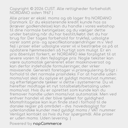
Copyright © 2026 CUST. Alle rettigheder forbeholdt.
NORDANO siden 1967 |
Alle priser er ekskl. moms og ab lager fra NORDANO
Danmark. Er du eksisterende kredit kunde hos os
(kræver godkendelse) kan du handle i vores webshop
til dine normale betingelser, og du vælger dette
under betaling når du har bestilt/købt det du har
brug for. Der tages forbehold for trykfejl, udsolgte
varer samt pris- og specifikationsændringer m.v. Ved
fejl i priser eller udsolgte varer vil vi bestræbe os på at
opdatere hjemmesiden så hurtigt som muligt. Er en
pris åbenlyst forkert, er NORDANO ikke forpligtet til at
levere varen til den fejlagtige pris. Nogle tekster kan
være automatisk genereret eller maskinoversat og
kan derfor indeholde formuleringer, der virker
misvisende. Generelt foretager vi prisregulering årligt i
forhold til det normale prisindeks. For at handle uden
moms/vat skal du oplyse et gyldigt moms/vat nummer,
og efterfølgende tjekker vi dette i systemerne. Du vil
herefter modtage et nyt totalbeløb/betaling uden
moms/vat. Hvis du er oprettet som kunde kan du
fremover handle uden moms/vat automatisk. Men ved
enhver handel vil der blive tjekket for gyldighed.
Momsfritagelse kan kun finde sted i forhold til de
danske regler på området – dvs. hovedsagligt for
udenlandske kunder med gyldigt moms / VAT nummer.
Venligst kontakt os hvis du har spørgsmål. Alle priser
er uden moms. Uden
levering.
|
Powered by
nopCommerce