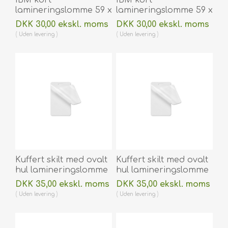
lamineringslomme 59 x
lamineringslomme 59 x
83 mm blank/klar 180
83 mm blank / klar
DKK 30,00 ekskl. moms
DKK 30,00 ekskl. moms
micron/my til
250 micron / my til
Uden
levering
Uden
levering
varmlaminering 100
varmlaminering 100
stk. 60270005
stk. 60270006
Kuffert skilt med ovalt
Kuffert skilt med ovalt
hul lamineringslomme
hul lamineringslomme
64 x 106 mm
64 x 106 mm blank /
DKK 35,00 ekskl. moms
DKK 35,00 ekskl. moms
blank/klar 125
klar 250 micron / my til
Uden
levering
Uden
levering
micron/my til
varmlaminering 100
varmlaminering 100
stk. 60270015
stk. 60270013