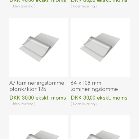
DKK 40,00 ekskl. moms
DKK 30,00 ekskl. moms
mm til varmlaminering
lamineringslomme 111 x
Uden
levering
Uden
levering
100 stk. 60270038
154 mm til
varmlaminering 100
stk. 60270034
A7 lamineringslomme
64 x 108 mm
blank/klar 125
lamineringslomme
micron/my 75 x 105
blank/klar 175
DKK 30,00 ekskl. moms
DKK 30,00 ekskl. moms
mm til varmlaminering
micron/my til
Uden
levering
Uden
levering
100 stk. 60270028
varmlaminering 100
stk. 60270014A