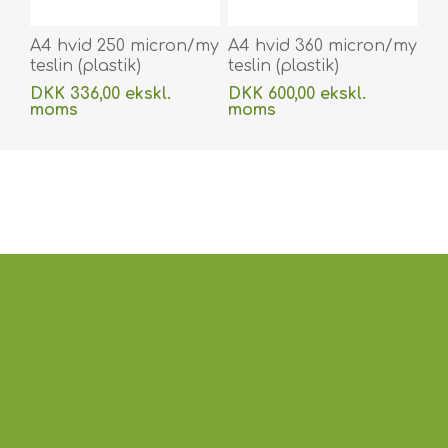
A4 hvid 250 micron/my
A4 hvid 360 micron/my
teslin (plastik)
teslin (plastik)
printerpapir -
printerpapir -
DKK 336,00 ekskl.
DKK 600,00 ekskl.
vandafvisende 100 stk.
vandafvisende 100 stk.
moms
moms
60270090vud
60270091vud
Uden
levering
Uden
levering