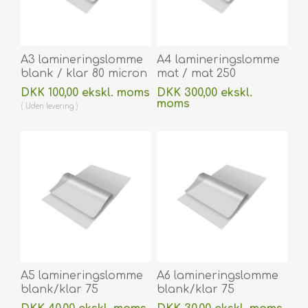
A3 lamineringslomme
A4 lamineringslomme
blank / klar 80 micron
mat / mat 250
/ my 303 x 426 mm til
micron/my 216 x 303
DKK 100,00 ekskl. moms
DKK 300,00 ekskl.
varmlaminering 100
mm til varmlaminering
moms
Uden
levering
stk. 60270076
100 stk. 60270053A
Uden
levering
A5 lamineringslomme
A6 lamineringslomme
blank/klar 75
blank/klar 75
micron/my 154 x 216
micron/my