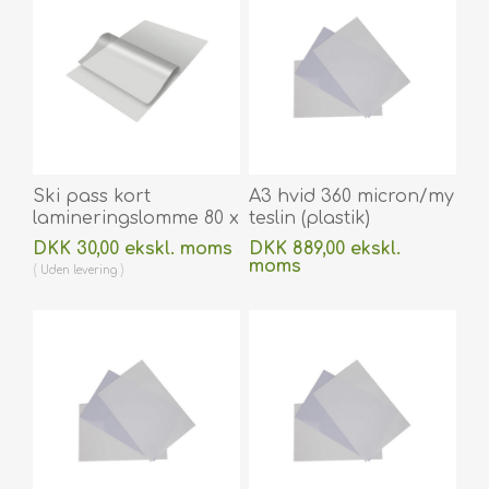
Ski pass kort
A3 hvid 360 micron/my
lamineringslomme 80 x
teslin (plastik)
116 mm blank / klar 125
printerpapir -
DKK 30,00 ekskl. moms
DKK 889,00 ekskl.
micron / my til
vandafvisende 100 stk.
moms
Uden
levering
varmlaminering 100
60270093vud
Uden
levering
stk. 60270031