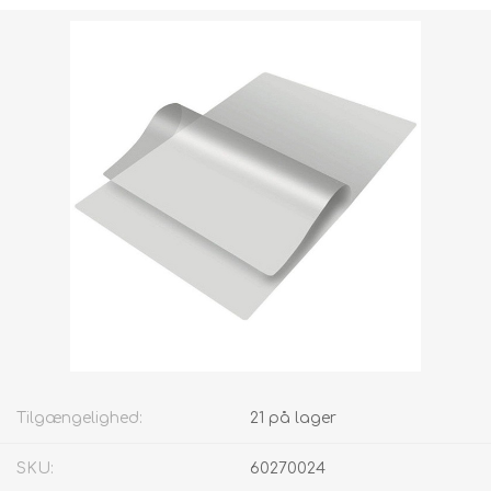
Forsendelsesvægt [shipping_weight]:
0,9375 kg
Tilgængelighed:
21 på lager
SKU:
60270024