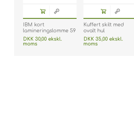
IBM kort
Kuffert skilt med
lamineringslomme 59
ovalt hul
x 83 mm blank / klar
lamineringslomme 6
DKK 30,00 ekskl.
DKK 35,00 ekskl.
250 micron / my til
x 106 mm blank/klar
moms
moms
varmlaminering 100
125 micron/my til
Uden
levering
Uden
levering
stk. 60270006
varmlaminering 100
stk. 60270013