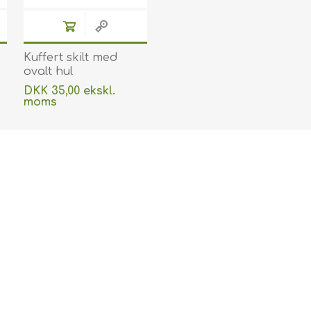
Kuffert skilt med
ovalt hul
4
lamineringslomme 64
DKK 35,00 ekskl.
x 106 mm blank / klar
moms
250 micron / my til
Uden
levering
varmlaminering 100
stk. 60270015