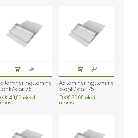
5 lamineringslomme
A6 lamineringslomme
lank/klar 75
blank/klar 75
icron/my 154 x 216
micron/my
KK 40,00 ekskl.
DKK 30,00 ekskl.
m til
lamineringslomme 111
moms
moms
armlaminering 100
x 154 mm til
Uden
levering
Uden
levering
tk. 60270038
varmlaminering 100
stk. 60270034