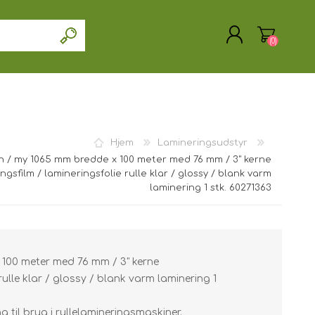
(0)
Hjem
Lamineringsudstyr
OPRET DIG SOM KUNDE
n / my 1065 mm bredde x 100 meter med 76 mm / 3" kerne
ngsfilm / lamineringsfolie rulle klar / glossy / blank varm
LOGIN
laminering 1 stk. 60271363
 100 meter med 76 mm / 3" kerne
rulle klar / glossy / blank varm laminering 1
 til brug i rullelamineringsmaskiner.