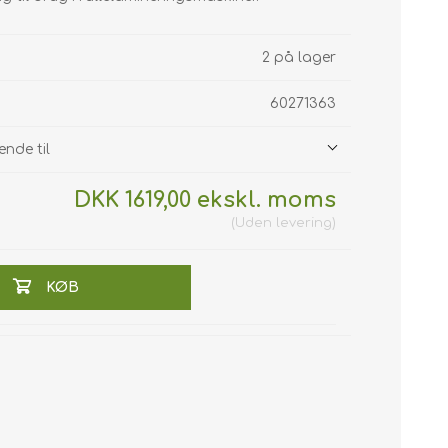
2 på lager
60271363
ende til
DKK 1619,00 ekskl. moms
Uden
levering
KØB