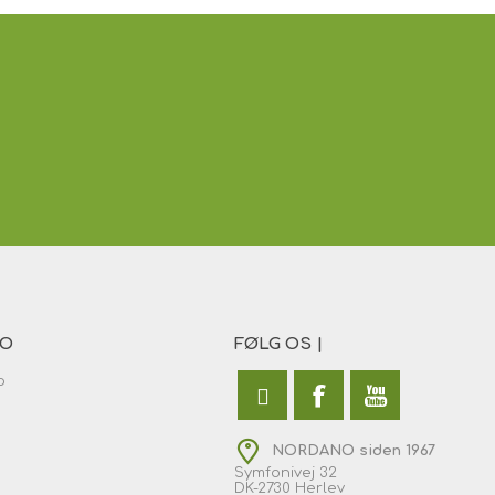
TO
FØLG OS |
o
NORDANO siden 1967
Symfonivej 32
DK-2730 Herlev