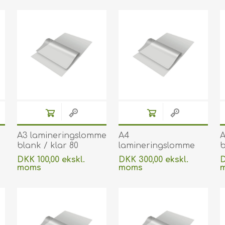
A3 lamineringslomme
A4
A
blank / klar 80
lamineringslomme
b
micron / my 303 x
mat / mat 250
m
DKK 100,00 ekskl.
DKK 300,00 ekskl.
D
426 mm til
micron/my 216 x 303
m
moms
moms
varmlaminering 100
mm til
v
Uden
levering
Uden
levering
stk. 60270076
varmlaminering 100
s
stk. 60270053A