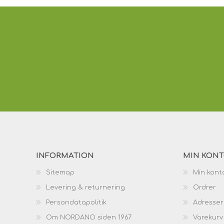
INFORMATION
MIN KON
Sitemap
Min kont
Levering & returnering
Ordrer
Persondatapolitik
Adresser
Om NORDANO siden 1967
Varekurv