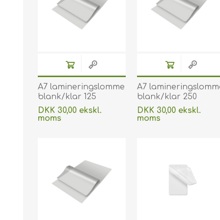
A7 lamineringslomme
A7 lamineringslomm
blank/klar 125
blank/klar 250
micron/my 75 x 105
micron/my 74 x 105
DKK 30,00 ekskl.
DKK 30,00 ekskl.
mm til
mm til
moms
moms
varmlaminering 100
varmlaminering 100
Uden
levering
Uden
levering
stk. 60270028
stk. 60270024