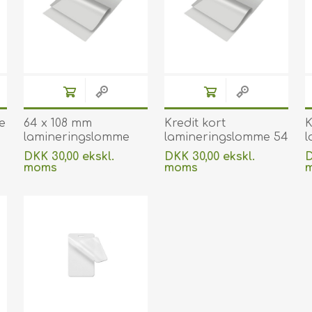
e
64 x 108 mm
Kredit kort
K
lamineringslomme
lamineringslomme 54
l
blank/klar 175
x 86 mm blank/klar
x
DKK 30,00 ekskl.
DKK 30,00 ekskl.
D
micron/my til
125 micron/my til
1
moms
moms
varmlaminering 100
varmlaminering 100
v
Uden
levering
Uden
levering
stk. 60270014A
stk. 60270001
s