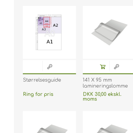
Størrelsesguide
141 X 95 mm
lamineringslomme
blank / klar 125
Ring for pris
DKK 30,00 ekskl.
micron / my til
moms
varmlaminering 100
Uden
levering
stk. 60270043