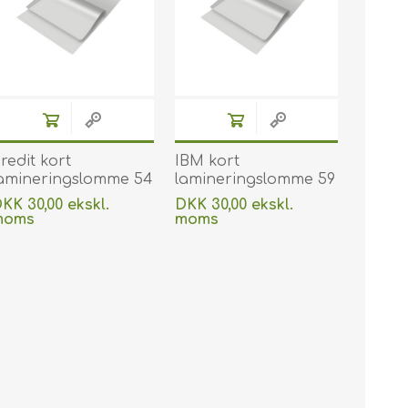
redit kort
IBM kort
amineringslomme 54
lamineringslomme 59
 86 mm blank/klar
x 83 mm blank/klar
KK 30,00 ekskl.
DKK 30,00 ekskl.
75 micron/my til
180 micron/my til
moms
moms
armlaminering 100
varmlaminering 100
Uden
levering
Uden
levering
tk. 60270002
stk. 60270005