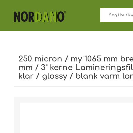
250 micron / my 1065 mm br
mm / 3" kerne Lamineringsfil
klar / glossy / blank varm la
Forsendelsesvægt [shipping_weight]:
35,0000 kg