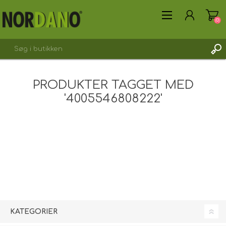
(0)
PRODUKTER TAGGET MED
'4005546808222'
OPRET DIG SOM KUNDE
LOGIN
KATEGORIER