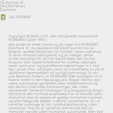
Symfonivej 32
DK-2730 Herlev
Danmark
+45 70208687
Copyright © 2026 CUST. Alle rettigheder forbeholdt.
NORDANO siden 1967 |
Alle priser er ekskl. moms og ab lager fra NORDANO
Danmark. Er du eksisterende kredit kunde hos os
(kræver godkendelse) kan du handle i vores webshop
til dine normale betingelser, og du vælger dette
under betaling når du har bestilt/købt det du har
brug for. Der tages forbehold for trykfejl, udsolgte
varer samt pris- og specifikationsændringer m.v. Ved
fejl i priser eller udsolgte varer vil vi bestræbe os på at
opdatere hjemmesiden så hurtigt som muligt. Er en
pris åbenlyst forkert, er NORDANO ikke forpligtet til at
levere varen til den fejlagtige pris. Nogle tekster kan
være automatisk genereret eller maskinoversat og
kan derfor indeholde formuleringer, der virker
misvisende. Generelt foretager vi prisregulering årligt i
forhold til det normale prisindeks. For at handle uden
moms/vat skal du oplyse et gyldigt moms/vat nummer,
og efterfølgende tjekker vi dette i systemerne. Du vil
herefter modtage et nyt totalbeløb/betaling uden
moms/vat. Hvis du er oprettet som kunde kan du
fremover handle uden moms/vat automatisk. Men ved