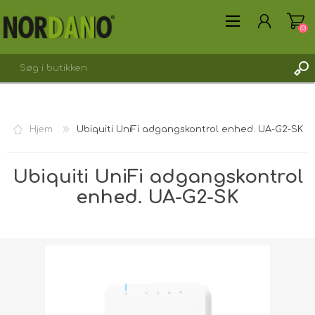
(0)
Hjem
Ubiquiti UniFi adgangskontrol enhed. UA-G2-SK
OPRET DIG SOM KUNDE
Ubiquiti UniFi adgangskontrol
LOGIN
enhed. UA-G2-SK
Forsendelsesvægt [shipping_weight]:
2,0000 kg