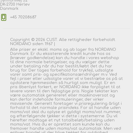
Symfonivej 32
DK-2730 Herlev
Danmark
+45 70208687
Copyright © 2026 CUST. Alle rettigheder forbeholdt.
NORDANO siden 1967 |
Alle priser er ekskl. moms og ab lager fra NORDANO
Danmark. Er du eksisterende kredit kunde hos os
(kræver godkendelse) kan du handle i vores webshop
til dine normale betingelser, og du vælger dette
under betaling når du har bestilt/købt det du har
brug for. Der tages forbehold for trykfejl, udsolgte
varer samt pris- og specifikationsændringer m.v. Ved
fejl i priser eller udsolgte varer vil vi bestræbe os på at
opdatere hjemmesiden så hurtigt som muligt. Er en
pris åbenlyst forkert, er NORDANO ikke forpligtet til at
levere varen til den fejlagtige pris. Nogle tekster kan
være automatisk genereret eller maskinoversat og
kan derfor indeholde formuleringer, der virker
misvisende. Generelt foretager vi prisregulering årligt i
forhold til det normale prisindeks. For at handle uden
moms/vat skal du oplyse et gyldigt moms/vat nummer,
og efterfølgende tjekker vi dette i systemerne. Du vil
herefter modtage et nyt totalbeløb/betaling uden
moms/vat. Hvis du er oprettet som kunde kan du
fremover handle uden moms/vat automatisk. Men ved
enhver handel vil der blive tjekket for gyldighed.