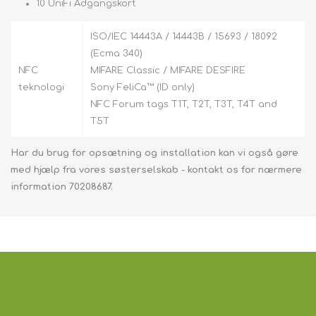
10 UniFi Adgangskort
ISO/IEC 14443A / 14443B / 15693 / 18092
(Ecma 340)
NFC
MIFARE Classic / MIFARE DESFIRE
teknologi
Sony FeliCa™ (ID only)
NFC Forum tags T1T, T2T, T3T, T4T and
T5T
Har du brug for opsætning og installation kan vi også gøre
med hjælp fra vores søsterselskab - kontakt os for nærmere
information 70208687.