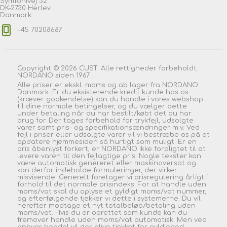
Symfonivej 32
DK-2730 Herlev
Danmark
+45 70208687
Copyright © 2026 CUST. Alle rettigheder forbeholdt.
NORDANO siden 1967 |
Alle priser er ekskl. moms og ab lager fra NORDANO
Danmark. Er du eksisterende kredit kunde hos os
(kræver godkendelse) kan du handle i vores webshop
til dine normale betingelser, og du vælger dette
under betaling når du har bestilt/købt det du har
brug for. Der tages forbehold for trykfejl, udsolgte
varer samt pris- og specifikationsændringer m.v. Ved
fejl i priser eller udsolgte varer vil vi bestræbe os på at
opdatere hjemmesiden så hurtigt som muligt. Er en
pris åbenlyst forkert, er NORDANO ikke forpligtet til at
levere varen til den fejlagtige pris. Nogle tekster kan
være automatisk genereret eller maskinoversat og
kan derfor indeholde formuleringer, der virker
misvisende. Generelt foretager vi prisregulering årligt i
forhold til det normale prisindeks. For at handle uden
moms/vat skal du oplyse et gyldigt moms/vat nummer,
og efterfølgende tjekker vi dette i systemerne. Du vil
herefter modtage et nyt totalbeløb/betaling uden
moms/vat. Hvis du er oprettet som kunde kan du
fremover handle uden moms/vat automatisk. Men ved