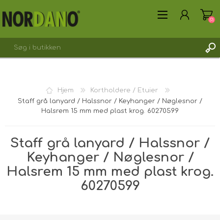
(0)
Hjem
Kortholdere / Etuier
Staff grå lanyard / Halssnor / Keyhanger / Nøglesnor /
OPRET DIG SOM KUNDE
Halsrem 15 mm med plast krog. 60270599
LOGIN
Staff grå lanyard / Halssnor /
Keyhanger / Nøglesnor /
Halsrem 15 mm med plast krog.
60270599
Forsendelsesvægt [shipping_weight]:
0,0150 kg