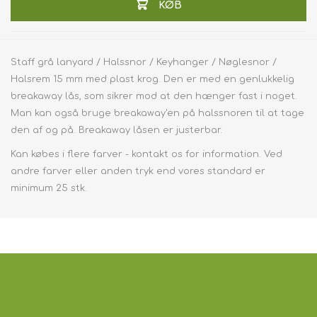
KØB
Staff grå lanyard / Halssnor / Keyhanger / Nøglesnor /
Halsrem 15 mm med plast krog. Den er med en genlukkelig
breakaway lås, som sikrer mod at den hænger fast i noget.
Man kan også bruge breakaway'en på halssnoren til at tage
den af og på. Breakaway låsen er justerbar.
Kan købes i flere farver - kontakt os for information. Ved
andre farver eller anden tryk end vores standard er
minimum 25 stk.