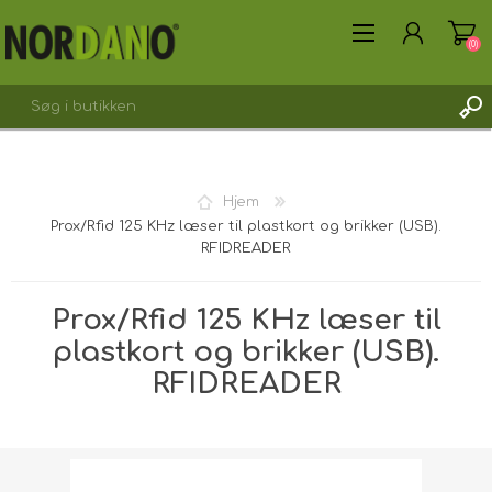
(0)
Hjem
Prox/Rfid 125 KHz læser til plastkort og brikker (USB).
OPRET DIG SOM KUNDE
RFIDREADER
LOGIN
Prox/Rfid 125 KHz læser til
plastkort og brikker (USB).
RFIDREADER
Forsendelsesvægt [shipping_weight]:
0,0750 kg