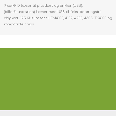
Prox/RFID læser til plastkort og brikker (USB).
(billedillustration) Læser med USB til f.eks. berøringsfri
chipkort. 125 KHz læser til EM4100, 4102, 4200, 4305, TK4100 og
kompatible chips.