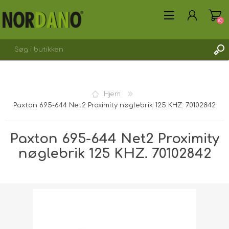
(0)
Hjem
Paxton 695-644 Net2 Proximity nøglebrik 125 KHZ. 70102842
OPRET DIG SOM KUNDE
LOGIN
Paxton 695-644 Net2 Proximity
nøglebrik 125 KHZ. 70102842
Forsendelsesvægt [shipping_weight]:
0,0110 kg