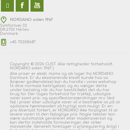
NORDANO siden 1967
Symfonivej 32
DK-2730 Herlev
Danmark
+45 70208687
Copyright © 2026 CUST. Alle rettigheder forbeholdt.
NORDANO siden 1967 |
Alle priser er ekskl. moms og ab lager fra NORDANO
Danmark. Er du eksisterende kredit kunde hos os
(kræver godkendelse) kan du handle i vores webshop
til dine normale betingelser, og du vælger dette
under betaling når du har bestilt/købt det du har
brug for. Der tages forbehold for trykfejl, udsolgte
varer samt pris- og specifikationsændringer m.v. Ved
fejl i priser eller udsolgte varer vil vi bestræbe os på at
opdatere hjemmesiden så hurtigt som muligt. Er en
pris åbenlyst forkert, er NORDANO ikke forpligtet til at
levere varen til den fejlagtige pris. Nogle tekster kan
være automatisk genereret eller maskinoversat og
kan derfor indeholde formuleringer, der virker
misvisende. Generelt foretager vi prisregulering årligt i