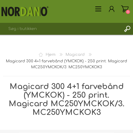
(0)
Hjem
Magicard
Magicard 300 4+1 farvebånd (YMCKOK) - 250 print. Magicard
OPRET DIG SOM KUNDE
MC250YMCKOK/3. MC250YMCKOK3
LOGIN
Magicard 300 4+1 farvebånd
(YMCKOK) - 250 print.
Magicard MC250YMCKOK/3.
MC250YMCKOK3
Forsendelsesvægt [shipping_weight]:
0,2000 kg