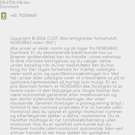
DK-2730 Herlev
Danmark
+45 70208687
Copyright © 2026 CUST. Alle rettigheder forbeholdt.
NORDANO siden 1967 |
Alle priser er ekskl. moms og ab lager fra NORDANO
Danmark. Er du eksisterende kredit kunde hos os
(kræver godkendelse) kan du handle i vores webshop
til dine normale betingelser, og du vælger dette
under betaling når du har bestilt/købt det du har
brug for. Der tages forbehold for trykfejl, udsolgte
varer samt pris- og specifikationsændringer m.v. Ved
fejl i priser eller udsolgte varer vil vi bestræbe os på at
opdatere hjemmesiden så hurtigt som muligt. Er en
pris åbenlyst forkert, er NORDANO ikke forpligtet til at
levere varen til den fejlagtige pris. Nogle tekster kan
være automatisk genereret eller maskinoversat og
kan derfor indeholde formuleringer, der virker
misvisende. Generelt foretager vi prisregulering årligt i
forhold til det normale prisindeks. For at handle uden
moms/vat skal du oplyse et gyldigt moms/vat nummer,
og efterfølgende tjekker vi dette i systemerne. Du vil
herefter modtage et nyt totalbeløb/betaling uden
moms/vat. Hvis du er oprettet som kunde kan du
fremover handle uden moms/vat automatisk. Men ved
enhver handel vil der blive tjekket for gyldighed.