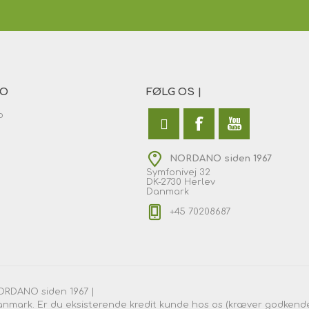
TO
FØLG OS |
o
NORDANO siden 1967
Symfonivej 32
DK-2730 Herlev
Danmark
+45 70208687
NORDANO siden 1967 |
anmark. Er du eksisterende kredit kunde hos os (kræver godkende