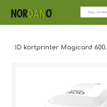
ID kortprinter Magicard 600.
Forsendelsesvægt [shipping_weight]:
8,7500 kg