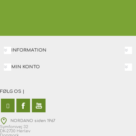
INFORMATION
MIN KONTO
FØLG OS |
NORDANO siden 1967
Symfonivej 32
DK-2730 Herlev
Danmark