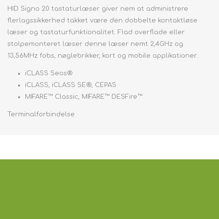
HID Signo 20 tastaturlæser giver nem at administrere
flerlagssikkerhed takket være den dobbelte kontaktløse
læser og tastaturfunktionalitet. Flad overflade eller
stolpemonteret læser denne læser nemt 2,4GHz og
13,56MHz fobs, nøglebrikker, kort og mobile applikationer.
iCLASS Seos®
iCLASS, iCLASS SE®, CEPAS
MIFARE™ Classic, MIFARE™ DESFire™
Terminalforbindelse