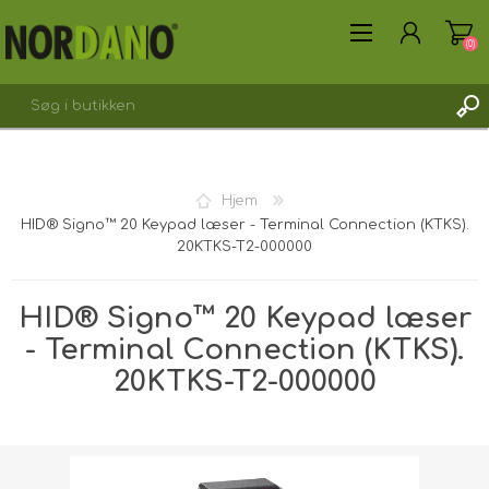
(0)
Hjem
HID® Signo™ 20 Keypad læser - Terminal Connection (KTKS).
OPRET DIG SOM KUNDE
20KTKS-T2-000000
LOGIN
HID® Signo™ 20 Keypad læser
- Terminal Connection (KTKS).
20KTKS-T2-000000
Forsendelsesvægt [shipping_weight]:
1,0000 kg