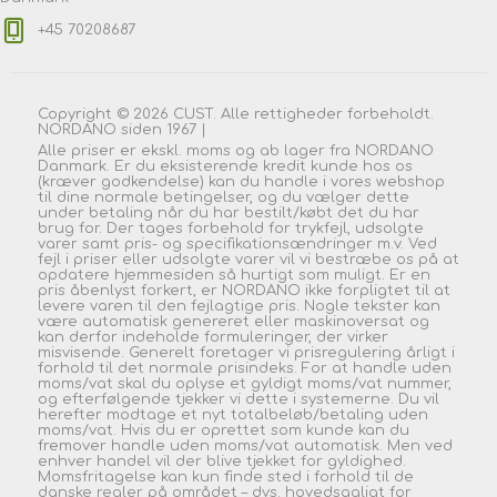
+45 70208687
Copyright © 2026 CUST. Alle rettigheder forbeholdt.
NORDANO siden 1967 |
Alle priser er ekskl. moms og ab lager fra NORDANO
Danmark. Er du eksisterende kredit kunde hos os
(kræver godkendelse) kan du handle i vores webshop
til dine normale betingelser, og du vælger dette
under betaling når du har bestilt/købt det du har
brug for. Der tages forbehold for trykfejl, udsolgte
varer samt pris- og specifikationsændringer m.v. Ved
fejl i priser eller udsolgte varer vil vi bestræbe os på at
opdatere hjemmesiden så hurtigt som muligt. Er en
pris åbenlyst forkert, er NORDANO ikke forpligtet til at
levere varen til den fejlagtige pris. Nogle tekster kan
være automatisk genereret eller maskinoversat og
kan derfor indeholde formuleringer, der virker
misvisende. Generelt foretager vi prisregulering årligt i
forhold til det normale prisindeks. For at handle uden
moms/vat skal du oplyse et gyldigt moms/vat nummer,
og efterfølgende tjekker vi dette i systemerne. Du vil
herefter modtage et nyt totalbeløb/betaling uden
moms/vat. Hvis du er oprettet som kunde kan du
fremover handle uden moms/vat automatisk. Men ved
enhver handel vil der blive tjekket for gyldighed.
Momsfritagelse kan kun finde sted i forhold til de
danske regler på området – dvs. hovedsagligt for