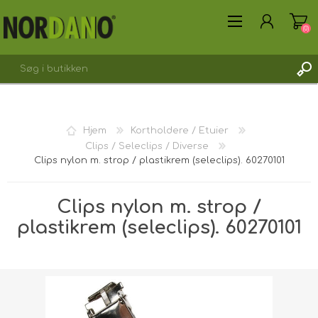
(0)
Hjem
Kortholdere / Etuier
Clips / Seleclips / Diverse
OPRET DIG SOM KUNDE
Clips nylon m. strop / plastikrem (seleclips). 60270101
LOGIN
Clips nylon m. strop /
plastikrem (seleclips). 60270101
Forsendelsesvægt [shipping_weight]:
0,0072 kg