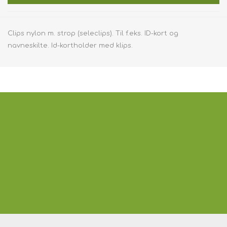
Clips nylon m. strop (seleclips). Til f.eks. ID-kort og
navneskilte. Id-kortholder med klips.