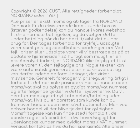
Copyright © 2026 CUST. Alle rettigheder forbeholdt.
NORDANO siden 1967 |
Alle priser er ekskl. moms og ab lager fra NORDANO
Danmark. Er du eksisterende kredit kunde hos os
(kræver godkendelse) kan du handle i vores webshop
til dine normale betingelser, og du vælger dette
under betaling når du har bestilt/købt det du har
brug for. Der tages forbehold for trykfejl, udsolgte
varer samt pris- og specifikationsændringer m.v. Ved
fejl i priser eller udsolgte varer vil vi bestræbe os på at
opdatere hjemmesiden så hurtigt som muligt. Er en
pris åbenlyst forkert, er NORDANO ikke forpligtet til at
levere varen til den fejlagtige pris. Nogle tekster kan
være automatisk genereret eller maskinoversat og
kan derfor indeholde formuleringer, der virker
misvisende. Generelt foretager vi prisregulering årligt i
forhold til det normale prisindeks. For at handle uden
moms/vat skal du oplyse et gyldigt moms/vat nummer,
og efterfølgende tjekker vi dette i systemerne. Du vil
herefter modtage et nyt totalbeløb/betaling uden
moms/vat. Hvis du er oprettet som kunde kan du
fremover handle uden moms/vat automatisk. Men ved
enhver handel vil der blive tjekket for gyldighed.
Momsfritagelse kan kun finde sted i forhold til de
danske regler på området – dvs. hovedsagligt for
udenlandske kunder med gyldigt moms / VAT nummer.
Venligst kontakt os hvis du har spørgsmål. Alle priser
er uden moms. Uden
levering.
|
Powered by
nopCommerce