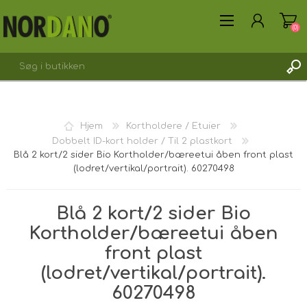
(0)
Hjem
Kortholdere / Etuier
Dobbelt ID-kort holder / Til 2 plastkort
Blå 2 kort/2 sider Bio Kortholder/bæreetui åben front plast
OPRET DIG SOM KUNDE
(lodret/vertikal/portrait). 60270498
LOGIN
Blå 2 kort/2 sider Bio
Kortholder/bæreetui åben
front plast
(lodret/vertikal/portrait).
60270498