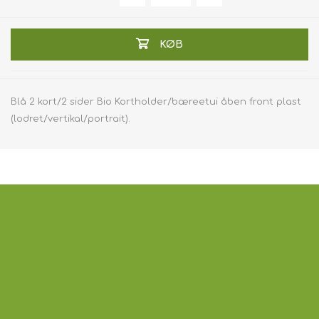
KØB
Blå 2 kort/2 sider Bio Kortholder/bæreetui åben front plast
(lodret/vertikal/portrait).