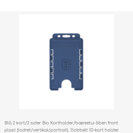
Forsendelsesvægt [shipping_weight]:
0,0100 kg
Blå 2 kort/2 sider Bio Kortholder/bæreetui åben front
plast (lodret/vertikal/portrait). Dobbelt ID-kort holder.