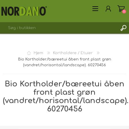
(0)
Hjem
Kortholdere / Etuier
Bio Kortholder/bæreetui åben front plast grøn
OPRET DIG SOM KUNDE
(vandret/horisontal/landscape). 60270456
LOGIN
Bio Kortholder/bæreetui åben
front plast grøn
(vandret/horisontal/landscape).
60270456
Forsendelsesvægt [shipping_weight]:
0,0100 kg