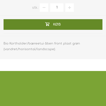
stk.:
KØB
Bio Kortholder/bæreetui åben front plast grøn
(vandret/horisontal/landscape).