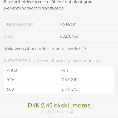
Bio Kortholder/bæreetui åben front plast grøn
(vandret/horisontal/landscape).
Tilgængelighed:
På lager
SKU:
60270456
Vælg venligst den adresse, du vil sende til
MÆNGDEPRIS - Jo mere du køber, jo mere sparer du
Antal
Pris
100+
DKK 2,10
500+
DKK 1,95
DKK 2,40 ekskl. moms
Uden
levering