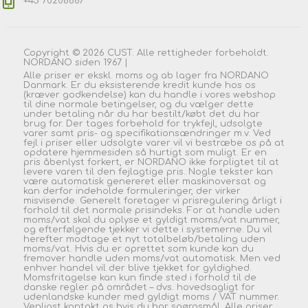
+45 70208687
Copyright © 2026 CUST. Alle rettigheder forbeholdt.
NORDANO siden 1967 |
Alle priser er ekskl. moms og ab lager fra NORDANO
Danmark. Er du eksisterende kredit kunde hos os
(kræver godkendelse) kan du handle i vores webshop
til dine normale betingelser, og du vælger dette
under betaling når du har bestilt/købt det du har
brug for. Der tages forbehold for trykfejl, udsolgte
varer samt pris- og specifikationsændringer m.v. Ved
fejl i priser eller udsolgte varer vil vi bestræbe os på at
opdatere hjemmesiden så hurtigt som muligt. Er en
pris åbenlyst forkert, er NORDANO ikke forpligtet til at
levere varen til den fejlagtige pris. Nogle tekster kan
være automatisk genereret eller maskinoversat og
kan derfor indeholde formuleringer, der virker
misvisende. Generelt foretager vi prisregulering årligt i
forhold til det normale prisindeks. For at handle uden
moms/vat skal du oplyse et gyldigt moms/vat nummer,
og efterfølgende tjekker vi dette i systemerne. Du vil
herefter modtage et nyt totalbeløb/betaling uden
moms/vat. Hvis du er oprettet som kunde kan du
fremover handle uden moms/vat automatisk. Men ved
enhver handel vil der blive tjekket for gyldighed.
Momsfritagelse kan kun finde sted i forhold til de
danske regler på området – dvs. hovedsagligt for
udenlandske kunder med gyldigt moms / VAT nummer.
Venligst kontakt os hvis du har spørgsmål. Alle priser