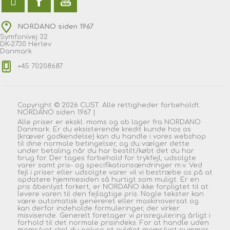
NORDANO siden 1967
Symfonivej 32
DK-2730 Herlev
Danmark
+45 70208687
Copyright © 2026 CUST. Alle rettigheder forbeholdt.
NORDANO siden 1967 |
Alle priser er ekskl. moms og ab lager fra NORDANO
Danmark. Er du eksisterende kredit kunde hos os
(kræver godkendelse) kan du handle i vores webshop
til dine normale betingelser, og du vælger dette
under betaling når du har bestilt/købt det du har
brug for. Der tages forbehold for trykfejl, udsolgte
varer samt pris- og specifikationsændringer m.v. Ved
fejl i priser eller udsolgte varer vil vi bestræbe os på at
opdatere hjemmesiden så hurtigt som muligt. Er en
pris åbenlyst forkert, er NORDANO ikke forpligtet til at
levere varen til den fejlagtige pris. Nogle tekster kan
være automatisk genereret eller maskinoversat og
kan derfor indeholde formuleringer, der virker
misvisende. Generelt foretager vi prisregulering årligt i
forhold til det normale prisindeks. For at handle uden