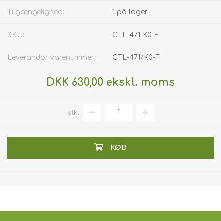
Tilgængelighed:
1 på lager
SKU:
CTL-471-K0-F
Leverandør varenummer:
CTL-471/K0-F
DKK 630,00 ekskl. moms
stk.:
KØB