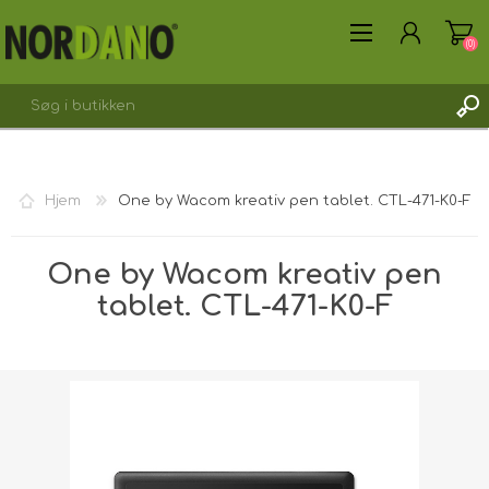
(0)
Hjem
One by Wacom kreativ pen tablet. CTL-471-K0-F
OPRET DIG SOM KUNDE
One by Wacom kreativ pen
LOGIN
tablet. CTL-471-K0-F
Forsendelsesvægt [shipping_weight]: